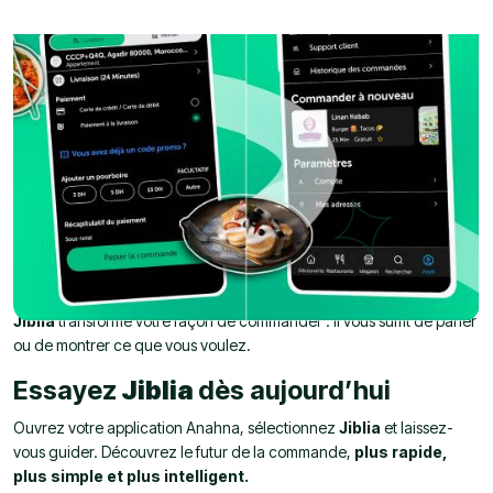
ANAHNA
L’innovation au service de votre
quotidien
Jiblia
s’inscrit dans l’esprit d’Anahna : simplifier la vie des utilisateurs
et rendre chaque commande plus intuitive. Que vous soyez pressé,
occupé ou simplement curieux de tester une nouvelle technologie,
Jiblia
transforme votre façon de commander : il vous suffit de parler
ou de montrer ce que vous voulez.
Essayez
Jiblia
dès aujourd’hui
Ouvrez votre application Anahna, sélectionnez
Jiblia
et laissez-
vous guider. Découvrez le futur de la commande,
plus rapide,
plus simple et plus intelligent.