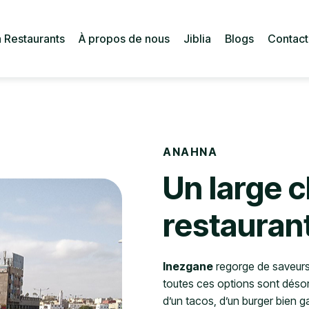
 Restaurants
À propos de nous
Jiblia
Blogs
Contact
 Restaurants
À propos de nous
Jiblia
Blogs
Contact
ANAHNA
Un large c
restauran
Inezgane
regorge de saveurs 
toutes ces options sont déso
d’un tacos, d’un burger bien 