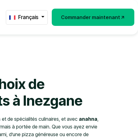
Français
Commander maintenant
Français
Commander maintenant
hoix de
ts à Inezgane
et de spécialités culinaires, et avec
anahna
,
rmais à portée de main. Que vous ayez envie
garni, d’une pizza généreuse ou encore de