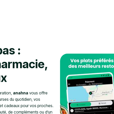
as :
harmacie,
ux
uration,
anahna
vous offre
rses du quotidien, vos
 et cadeaux pour vos proches.
eauté, de compléments ou d’un